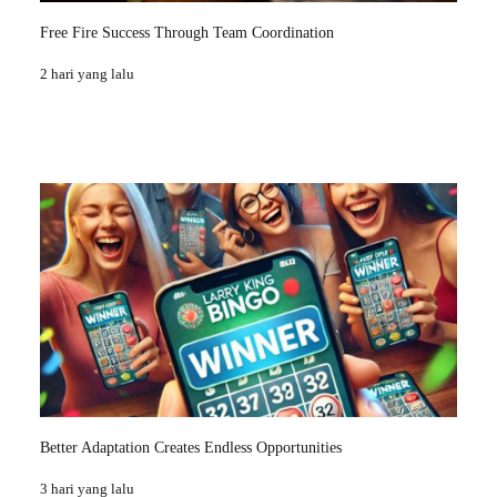
Free Fire Success Through Team Coordination
2 hari yang lalu
Better Adaptation Creates Endless Opportunities
3 hari yang lalu