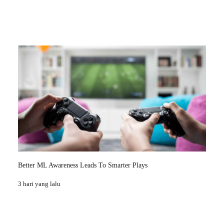
Better ML Awareness Leads To Smarter Plays
3 hari yang lalu