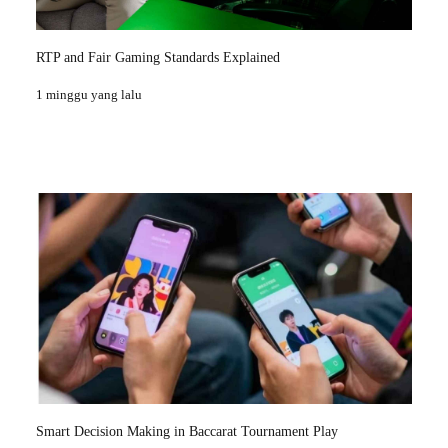
RTP and Fair Gaming Standards Explained
1 minggu yang lalu
Smart Decision Making in Baccarat Tournament Play