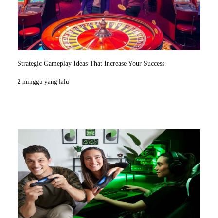
Strategic Gameplay Ideas That Increase Your Success
2 minggu yang lalu