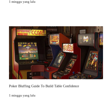
1 minggu yang lalu
Poker Bluffing Guide To Build Table Confidence
1 minggu yang lalu