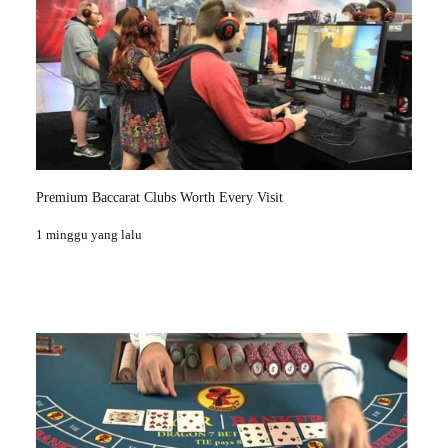
Premium Baccarat Clubs Worth Every Visit
1 minggu yang lalu