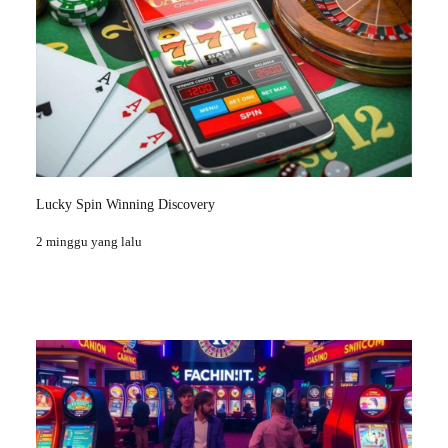
Lucky Spin Winning Discovery
2 minggu yang lalu