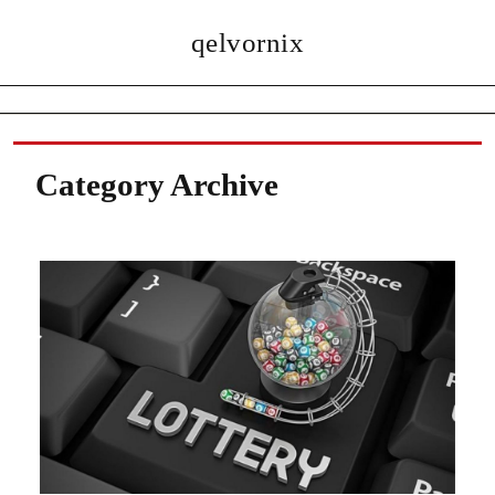
qelvornix
Category Archive