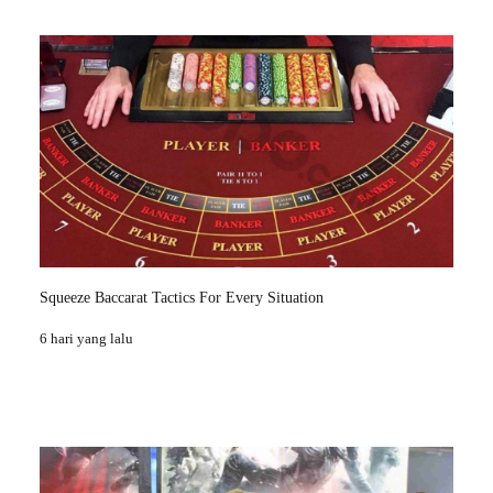
Squeeze Baccarat Tactics For Every Situation
6 hari yang lalu