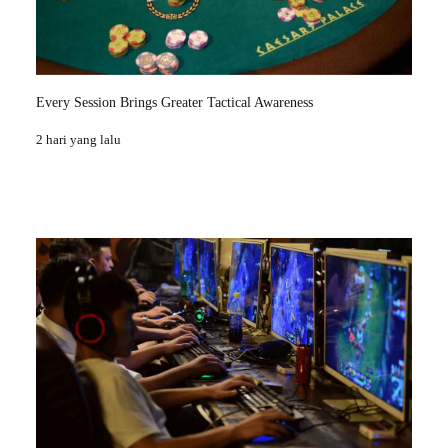
Every Session Brings Greater Tactical Awareness
2 hari yang lalu